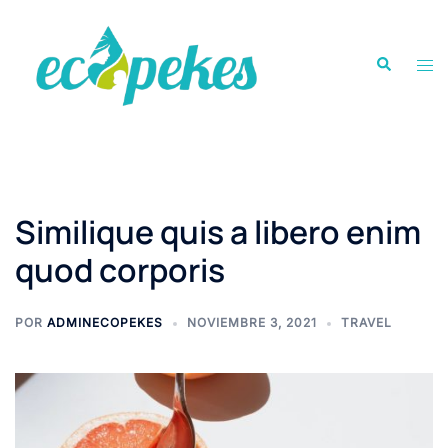
Saltar
al
Buscar
contenido
Alte
men
Similique quis a libero enim
quod corporis
POR
ADMINECOPEKES
NOVIEMBRE 3, 2021
TRAVEL