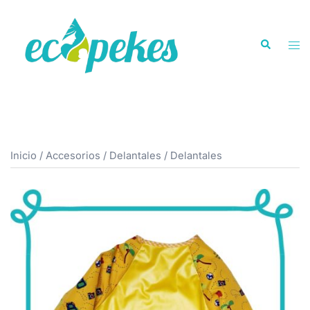
Saltar
al
Buscar
contenido
Alte
men
Inicio
/
Accesorios
/
Delantales
/ Delantales