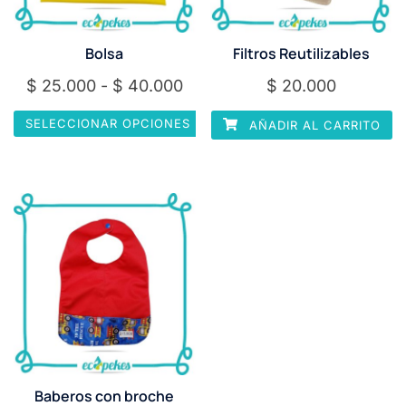
Bolsa
Filtros Reutilizables
Rango
$
25.000
-
$
40.000
$
20.000
de
SELECCIONAR OPCIONES
AÑADIR AL CARRITO
precios:
Este
desde
producto
$ 25.000
tiene
hasta
múltiples
$ 40.000
variantes.
Las
opciones
se
pueden
elegir
en
Baberos con broche