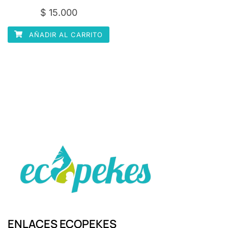
la
$
15.000
página
de
AÑADIR AL CARRITO
producto
ENLACES ECOPEKES