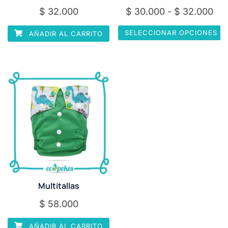
Ra
$
32.000
$
30.000
-
$
32.000
de
SELECCIONAR OPCIONES
AÑADIR AL CARRITO
pre
Este
de
producto
$ 3
tiene
has
múltiples
$ 3
variantes.
Las
opciones
se
pueden
elegir
en
Multitallas
la
$
58.000
página
de
AÑADIR AL CARRITO