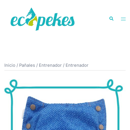
Saltar
al
Buscar
contenido
Alte
men
Inicio
/
Pañales
/
Entrenador
/ Entrenador