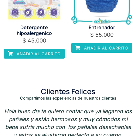
Detergente
Entrenador
hipoalergenico
$
55.000
$
45.000
AÑADIR AL CARRITO
AÑADIR AL CARRITO
Clientes Felices
Compartimos las experiencias de nuestros clientes
egaron los
Muchas gracias los pañales son muy c
modos mi
para mi muñeca y absorben bastant
sechables
cuerpo.