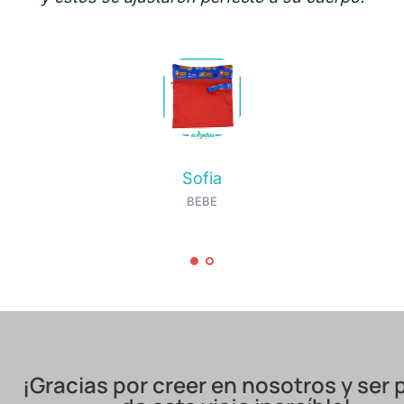
Lucia
BEBE
¡Gracias por creer en nosotros y ser 
de este viaje increíble!