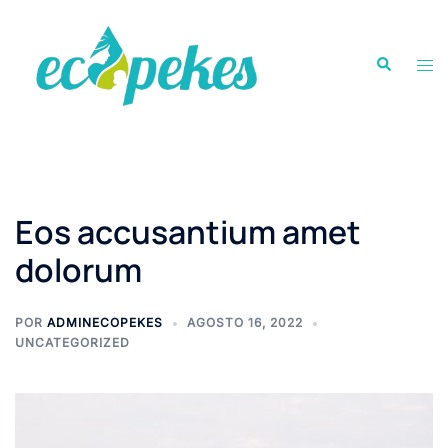
Saltar
al
Buscar
contenido
Alte
men
Eos accusantium amet
dolorum
POR
ADMINECOPEKES
AGOSTO 16, 2022
UNCATEGORIZED