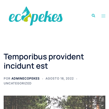
Saltar
al
Buscar
contenido
Alte
men
Temporibus provident
incidunt est
POR
ADMINECOPEKES
AGOSTO 16, 2022
UNCATEGORIZED